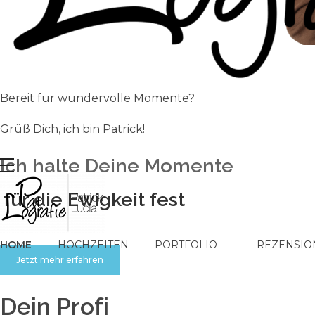
Bereit für wundervolle Momente?
Grüß Dich, ich bin Patrick!
Ich halte Deine Momente
für die Ewigkeit fest
PatLografie - Patrick Lucia | Fotograf aus Forst (Lausitz)
Fotograf in Forst (Lausitz), Cottbus und Spree-Neiße
HOME
HOCHZEITEN
PORTFOLIO
REZENSIO
Jetzt mehr erfahren
Dein Profi